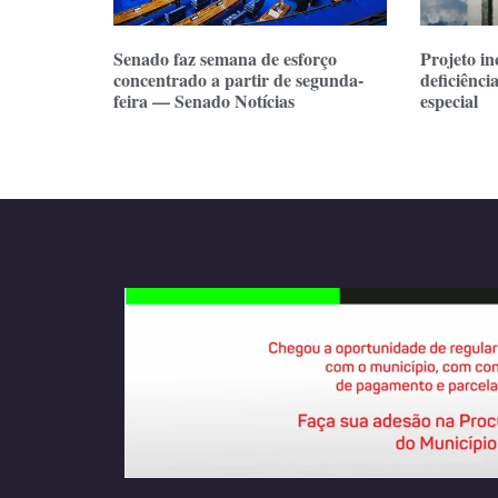
Senado faz semana de esforço
Projeto in
concentrado a partir de segunda-
deficiênci
feira — Senado Notícias
especial