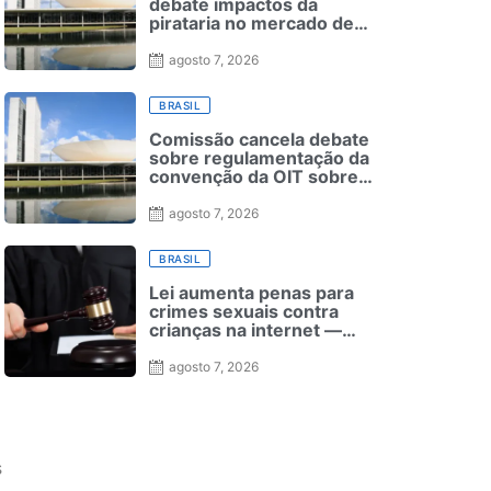
debate impactos da
pirataria no mercado de
apostas on-line
agosto 7, 2026
BRASIL
Comissão cancela debate
sobre regulamentação da
convenção da OIT sobre
negociação coletiva
agosto 7, 2026
BRASIL
Lei aumenta penas para
crimes sexuais contra
crianças na internet —
Senado Notícias
agosto 7, 2026
s