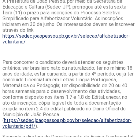
A Prefeitura de João Pessoa, por meio da Secretaria de
Educação e Cultura (Sedec-JP), prorrogou até esta sexta-
feira (11) o prazo para inscrições do Processo Seletivo
Simplificado para Alfabetizador Voluntário. As inscrições
iniciaram em 30 de junho. Os interessados devem se inscrever
através do link
https://sedec.joaopessoa.pb.gov.br/selecao/alfabetizador-
voluntario/
.
Para concorrer o candidato deverá atender os seguintes
critérios: ser brasileiro nato ou naturalizado; ter no mínimo 18
anos de idade; estar cursando, a partir do 4º período, ou já ter
concluído Licenciatura em Letras Língua Portuguesa,
Matemática ou Pedagogia; ter disponibilidade de 20 ou 40
horas semanais para o desenvolvimento das atividades,
conforme disposto nos itens 1.7 e 1.8 do Edital; anexar, no
ato da inscrição, cópia legível de toda a documentação
exigida no item 2.4 do edital publicado no Diário Oficial do
Município de João Pessoa
(
https://sedec.joaopessoa.pb.gov.br/selecao/alfabetizador-
voluntario/pdf/
).
Segundo a diretora do Departamento de Ensino Fundamental