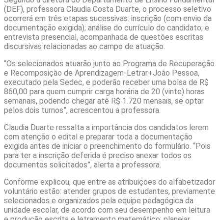
(DEF), professora Claudia Costa Duarte, o processo seletivo
ocorrerá em três etapas sucessivas: inscrição (com envio da
documentação exigida); análise do currículo do candidato; e
entrevista presencial, acompanhada de questões escritas
discursivas relacionadas ao campo de atuação.
“Os selecionados atuarão junto ao Programa de Recuperação
e Recomposição de Aprendizagem-Letrar+João Pessoa,
executado pela Sedec, e poderão receber uma bolsa de R$
860,00 para quem cumprir carga horária de 20 (vinte) horas
semanais, podendo chegar até R$ 1.720 mensais, se optar
pelos dois turnos”, acrescentou a professora.
Claudia Duarte ressalta a importância dos candidatos lerem
com atenção o edital e preparar toda a documentação
exigida antes de iniciar o preenchimento do formulário. “Pois
para ter a inscrição deferida é preciso anexar todos os
documentos solicitados”, alerta a professora.
Conforme explicou, que entre as atribuições do alfabetizador
voluntário estão: atender grupos de estudantes, previamente
selecionados e organizados pela equipe pedagógica da
unidade escolar, de acordo com seu desempenho em leitura
e produção escrita e letramento matemático; planejar