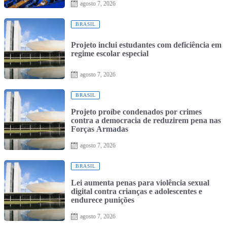
Posted
agosto 7, 2026
on
BRASIL
Projeto inclui estudantes com deficiência em
regime escolar especial
Posted
agosto 7, 2026
on
BRASIL
Projeto proíbe condenados por crimes
contra a democracia de reduzirem pena nas
Forças Armadas
Posted
agosto 7, 2026
on
BRASIL
Lei aumenta penas para violência sexual
digital contra crianças e adolescentes e
endurece punições
Posted
agosto 7, 2026
on