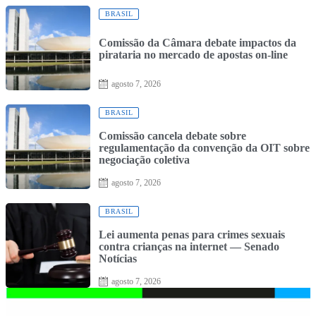
BRASIL
Comissão da Câmara debate impactos da
pirataria no mercado de apostas on-line
Posted
agosto 7, 2026
on
BRASIL
Comissão cancela debate sobre
regulamentação da convenção da OIT sobre
negociação coletiva
Posted
agosto 7, 2026
on
BRASIL
Lei aumenta penas para crimes sexuais
contra crianças na internet — Senado
Notícias
Posted
agosto 7, 2026
on