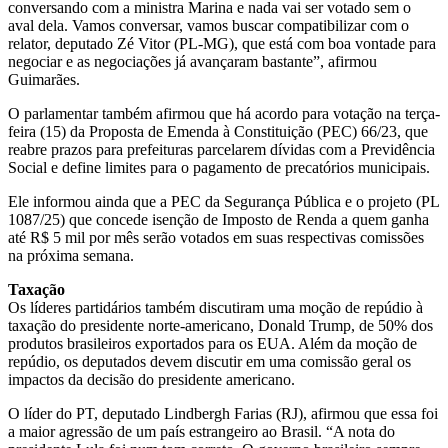
conversando com a ministra Marina e nada vai ser votado sem o
aval dela. Vamos conversar, vamos buscar compatibilizar com o
relator, deputado Zé Vitor (PL-MG), que está com boa vontade para
negociar e as negociações já avançaram bastante”, afirmou
Guimarães.
O parlamentar também afirmou que há acordo para votação na terça-
feira (15) da Proposta de Emenda à Constituição (PEC) 66/23, que
reabre prazos para prefeituras parcelarem dívidas com a Previdência
Social e define limites para o pagamento de precatórios municipais.
Ele informou ainda que a PEC da Segurança Pública e o projeto (PL
1087/25) que concede isenção de Imposto de Renda a quem ganha
até R$ 5 mil por mês serão votados em suas respectivas comissões
na próxima semana.
Taxação
Os líderes partidários também discutiram uma moção de repúdio à
taxação do presidente norte-americano, Donald Trump, de 50% dos
produtos brasileiros exportados para os EUA. Além da moção de
repúdio, os deputados devem discutir em uma
comissão geral
os
impactos da decisão do presidente americano.
O líder do PT, deputado Lindbergh Farias (RJ), afirmou que essa foi
a maior agressão de um país estrangeiro ao Brasil. “A nota do