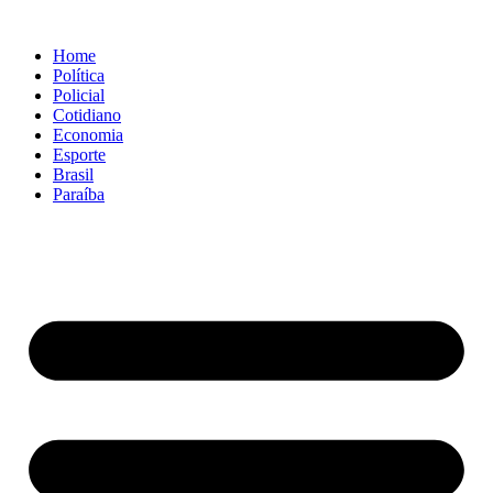
Ir
para
Home
o
Política
conteúdo
Policial
Cotidiano
Economia
Esporte
Brasil
Paraíba