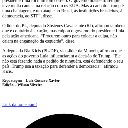
presidente Lula foi num tom correto. O governo brasileiro sempre
teve muita cautela na relação com os EUA. Mas a carta do Trump é
uma chantagem, é um ataque ao Brasil, às instituições brasileiras, à
democracia, ao STF”, disse.
O líder do PL, deputado Sóstenes Cavalcante (RJ), afirmou também
que é contrário à taxação, mas culpou o governo do presidente Lula
pela ação americana. “Procurem outro para colocar a culpa, não
caiam na enganação da esquerda”, disse.
A deputada Bia Kicis (PL-DF), vice-líder da
Minoria
, afirmou que
as ações do governo Lula influenciaram a decisão de Trump. “Ele
não está fazendo nada a pedido de ninguém, está defendendo o seu
país. Trump usa a taxação para defender a democracia”, afirmou
Kicis.
Reportagem – Luiz Gustavo Xavier
Edição – Wilson Silveira
Link da fonte aqui!