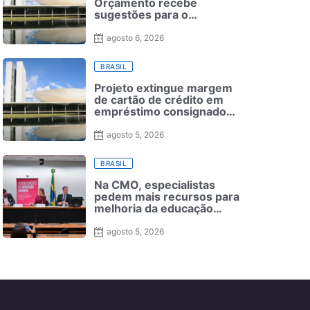
Orçamento recebe
sugestões para o
financiamento de creches
e pré-escolas
agosto 6, 2026
BRASIL
Projeto extingue margem
de cartão de crédito em
empréstimo consignado
do INSS
agosto 5, 2026
BRASIL
Na CMO, especialistas
pedem mais recursos para
melhoria da educação
infantil — Senado Notícias
agosto 5, 2026