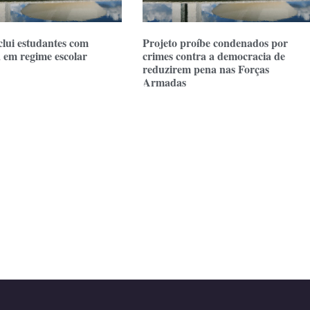
clui estudantes com
Projeto proíbe condenados por
a em regime escolar
crimes contra a democracia de
reduzirem pena nas Forças
Armadas