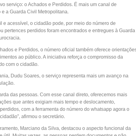
novo serviço: o Achados e Perdidos. É mais um canal de
 e a Guarda Civil Metropolitana.
l e acessível, o cidadão pode, por meio do número de
u pertences perdidos foram encontrados e entregues à Guarda
urocracia.
chados e Perdidos, o número oficial também oferece orientaçõe
mentos ao público. A iniciativa reforça o compromisso da
ado com o cidadão.
ania, Dudu Soares, o serviço representa mais um avanço na
ulação.
arda das pessoas. Com esse canal direto, oferecemos mais
ações que antes exigiam mais tempo e deslocamento,
erdidos, com a ferramenta do número do whatsapp agora o
 cidadão”, afirmou o secretário.
ramento, Marciano da Silva, destacou o aspecto funcional da
 e útil. Muitas vezes, as pessoas perdem documentos e não