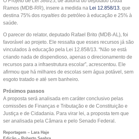
O Projeto de Lei 386/25, de autoria do deputado Duda
Ramos (MDB-RR), insere a medida na
Lei 12.858/13
, que
destina 75% dos
royalties
do petróleo à educação e 25% à
saúde.
O p
arecer do relator, deputado Rafael Brito (MDB-AL), foi
favorável ao projeto.
Ele ressalta que esses recursos já são
vinculados à educação pela Lei 12.858/13. “Não se está
criando nada de dispendioso, apenas o direcionamento de
recursos para a infraestrutura escolar”, acrescentou. Ele
afirmou que há milhares de escolas sem água potável, sem
esgoto tratado e até sem banheiro.
Próximos passos
A proposta será analisada em
caráter conclusivo
pelas
comissões de
Finanças e Tributação e de Constituição e
Justiça e de Cidadania. Para virar lei, a proposta tem que
ser analisada pela Câmara e pelo Senado Federal.
Reportagem – Lara Haje
Edição – Roberto Seabra