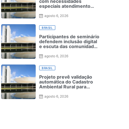
com necessidades
especiais atendimento
a
especializado em seleção
para ensino superior
agosto 6, 2026
BRASIL
Participantes de seminário
defendem inclusão digital
e escuta das comunidades
para reurbanização de
favelas
agosto 6, 2026
BRASIL
Projeto prevê validação
automática do Cadastro
Ambiental Rural para
pequenas propriedades
agosto 6, 2026