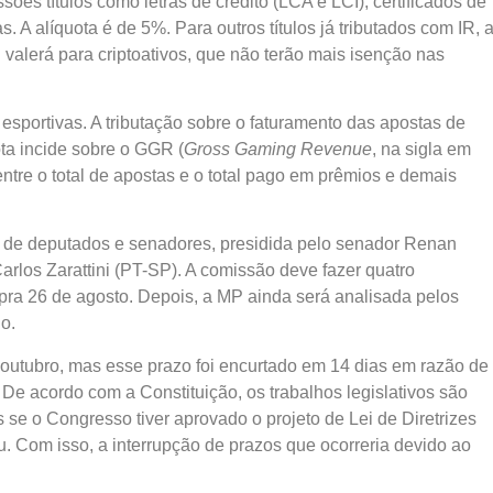
es títulos como letras de crédito (LCA e LCI), certificados de
 A alíquota é de 5%. Para outros títulos já tributados com IR, 
valerá para criptoativos, que não terão mais isenção nas
 esportivas. A tributação sobre o faturamento das apostas de
ta incide sobre o GGR (
Gross Gaming Revenue
, na sigla em
ntre o total de apostas e o total pago em prêmios e demais
de deputados e senadores, presidida pelo senador Renan
rlos Zarattini (PT-SP). A comissão deve fazer quatro
apra 26 de agosto. Depois, a MP ainda será analisada pelos
o.
e outubro, mas esse prazo foi encurtado em 14 dias em razão de
 De acordo com a Constituição, os trabalhos legislativos são
 se o Congresso tiver aprovado o projeto de Lei de Diretrizes
. Com isso, a interrupção de prazos que ocorreria devido ao