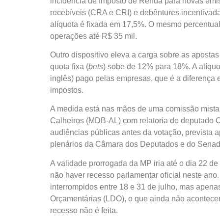
incidência de Imposto de Renda para novas emissõ
recebíveis (CRA e CRI) e debêntures incentivadas.
alíquota é fixada em 17,5%. O mesmo percentual 
operações até R$ 35 mil.
Outro dispositivo eleva a carga sobre as apostas
quota fixa (
bets
) sobe de 12% para 18%. A alíquo
inglês) pago pelas empresas, que é a diferença e
impostos.
A medida está nas mãos de uma comissão mista 
Calheiros (MDB-AL) com relatoria do deputado Ca
audiências públicas antes da votação, prevista 
plenários da Câmara dos Deputados e do Senad
A validade prorrogada da MP iria até o dia 22 d
não haver recesso parlamentar oficial neste ano.
interrompidos entre 18 e 31 de julho, mas apenas
Orçamentárias (LDO), o que ainda não aconteceu
recesso não é feita.