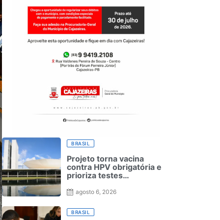
BRASIL
Projeto torna vacina
contra HPV obrigatória e
prioriza testes
moleculares para câncer
de colo do útero
agosto 6, 2026
BRASIL