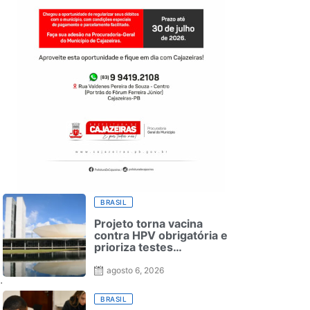
BRASIL
Projeto torna vacina
contra HPV obrigatória e
prioriza testes
moleculares para câncer
de colo do útero
agosto 6, 2026
.
BRASIL