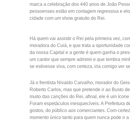
marca a celebração dos 440 anos de João Pesso
pessoenses estão em contagem regressiva e elogi
cidade com um show gratuito do Rei.
Há quem vai assistir o Rei pela primeira vez, co
moradora do Cuiá, e que trata a oportunidade co
da nossa Capital e a gente é quem ganha o prese
um cantor que sempre admirei e que lembra min
se estivesse viva, com certeza, iria comigo ver se
Já o frentista Nivaldo Carvalho, morador do Geis
Roberto Carlos, mas que pretende ir ao Busto d
muito das canções do Rei, afinal, ele é um ícone 
Foram espetáculos inesquecíveis. A Prefeitura d
gostos, do público aos comerciantes. Com cert
momento único tanto para quem nunca pode ir a 