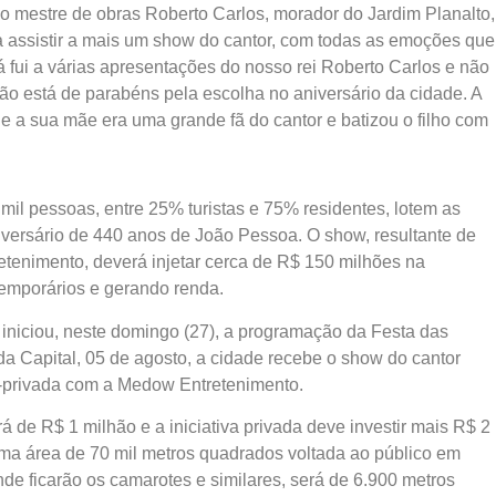
o mestre de obras Roberto Carlos, morador do Jardim Planalto,
a assistir a mais um show do cantor, com todas as emoções que
á fui a várias apresentações do nosso rei Roberto Carlos e não
tão está de parabéns pela escolha no aniversário da cidade. A
ue a sua mãe era uma grande fã do cantor e batizou o filho com
 mil pessoas, entre 25% turistas e 75% residentes, lotem as
niversário de 440 anos de João Pessoa. O show, resultante de
tenimento, deverá injetar cerca de R$ 150 milhões na
emporários e gerando renda.
iniciou, neste domingo (27), a programação da Festa das
a Capital, 05 de agosto, a cidade recebe o show do cantor
o-privada com a Medow Entretenimento.
á de R$ 1 milhão e a iniciativa privada deve investir mais R$ 2
ma área de 70 mil metros quadrados voltada ao público em
onde ficarão os camarotes e similares, será de 6.900 metros