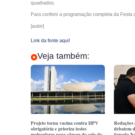
quadrados.
Para conferir a programação completa da Festa d
[autor]
Link da fonte aqui!
Veja também:
Projeto torna vacina contra HPV
Redações 
obrigatória e prioriza testes
debatem d
moleculares para câncer de colo do
Senado No