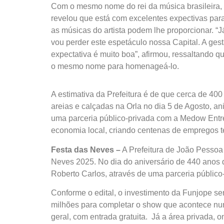
Com o mesmo nome do rei da música brasileira, 
revelou que está com excelentes expectivas par
as músicas do artista podem lhe proporcionar. “J
vou perder este espetáculo nossa Capital. A ges
expectativa é muito boa”, afirmou, ressaltando q
o mesmo nome para homenageá-lo.
A estimativa da Prefeitura é de que cerca de 400
areias e calçadas na Orla no dia 5 de Agosto, a
uma parceria público-privada com a Medow Entre
economia local, criando centenas de empregos t
Festa das Neves –
A Prefeitura de João Pessoa 
Neves 2025. No dia do aniversário de 440 anos d
Roberto Carlos, através de uma parceria públic
Conforme o edital, o investimento da Funjope ser
milhões para completar o show que acontece nu
geral, com entrada gratuita. Já a área privada, 