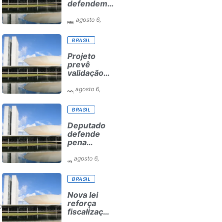
defendem
inclusão
digital e
agosto 6,
escuta das
2026
comunidades
BRASIL
para
reurbanização
Projeto
de favelas
prevê
validação
automática
do Cadastro
agosto 6,
Ambiental
2026
Rural para
BRASIL
pequenas
propriedades
Deputado
defende
pena
maior para
maus-
agosto 6,
tratos de
2026
animais
BRASIL
divulgados
na
Nova lei
internet;
reforça
o
assista à
fiscalização
entrevista
do piso