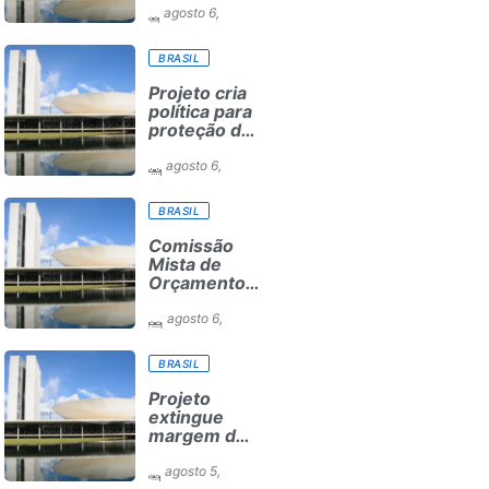
mínimo do
agosto 6,
frete
2026
BRASIL
Projeto cria
política para
proteção de
crianças e
adolescentes
agosto 6,
contra
2026
conteúdos
BRASIL
inadequados
Comissão
Mista de
Orçamento
recebe
sugestões
agosto 6,
para o
2026
financiamento
BRASIL
de creches e
pré-escolas
Projeto
extingue
margem de
cartão de
crédito em
agosto 5,