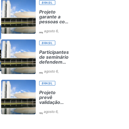
cumprimento
BRASIL
de leis
Projeto
garante a
pessoas com
necessidades
especiais
agosto 6,
atendimento
2026
especializado
BRASIL
em seleção
para ensino
Participantes
superior
de seminário
defendem
inclusão
digital e
agosto 6,
escuta das
2026
comunidades
BRASIL
para
reurbanização
Projeto
de favelas
prevê
validação
automática
do Cadastro
agosto 6,
Ambiental
2026
Rural para
pequenas