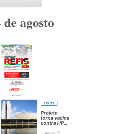
4 de agosto
BRASIL
Projeto
torna vacina
contra HPV
obrigatória
e prioriza
agosto 6,