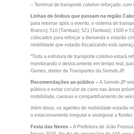
– Terminal de transporte coletivo reforçado, com
L
inhas de ônibus que passam na
r
egião Cab
para retornar após o evento, o sistema de transp
Branco); 510 (Tambaú); 521 (Tambaú); 1500 e 510
colocados para reforçar a demanda e estarão ci
mobilidade que estarão fiscalizando está operaç
“Toda a estrutura de transporte coletivo estará r
monitorando o deslocamento em tempo real, para 
Gomes, diretor de Transportes da Semob-JP.
Recomendações ao
p
úblico –
A Semob-JP orie
público e evitar circular de carro nas áreas próx
mobilidade, caronas e compartilhamento de veíc
Além disso, os agentes de mobilidade estarão nos
o estacionamento irregular e assegurar a fluidez
Festa das Neves –
A Prefeitura de João Pessoa 
Neves 2025. No dia do aniversário de 440 anos d