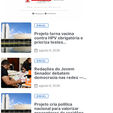
BRASIL
Projeto torna vacina
contra HPV obrigatória e
prioriza testes
moleculares para câncer
de colo do útero
agosto 6, 2026
BRASIL
Redações do Jovem
Senador debatem
democracia nas redes —
Senado Notícias
agosto 6, 2026
BRASIL
Projeto cria política
nacional para valorizar
preceptores de residência