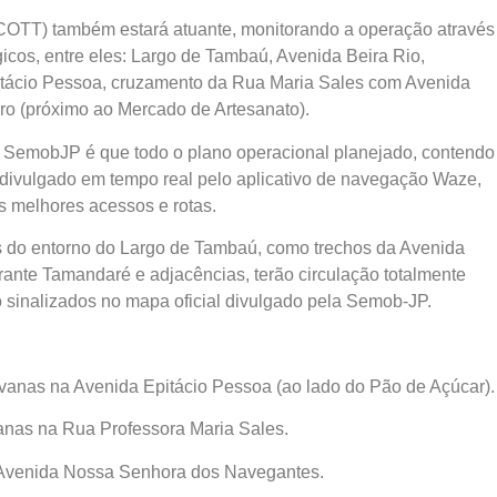
(COTT) também estará atuante, monitorando a operação através
icos, entre eles: Largo de Tambaú, Avenida Beira Rio,
pitácio Pessoa, cruzamento da Rua Maria Sales com Avenida
ro (próximo ao Mercado de Artesanato).
a SemobJP é que todo o plano operacional planejado, contendo
 divulgado em tempo real pelo aplicativo de navegação Waze,
os melhores acessos e rotas.
s do entorno do Largo de Tambaú, como trechos da Avenida
nte Tamandaré e adjacências, terão circulação totalmente
o sinalizados no mapa oficial divulgado pela Semob-JP.
vanas na Avenida Epitácio Pessoa (ao lado do Pão de Açúcar).
nas na Rua Professora Maria Sales.
a Avenida Nossa Senhora dos Navegantes.