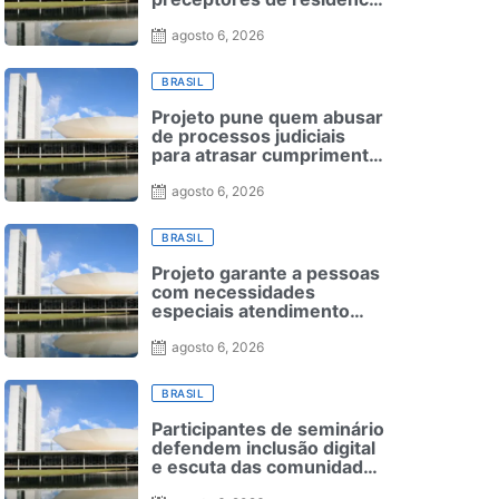
médica
agosto 6, 2026
BRASIL
Projeto pune quem abusar
de processos judiciais
para atrasar cumprimento
de leis
agosto 6, 2026
BRASIL
Projeto garante a pessoas
com necessidades
especiais atendimento
especializado em seleção
para ensino superior
agosto 6, 2026
BRASIL
Participantes de seminário
defendem inclusão digital
e escuta das comunidades
para reurbanização de