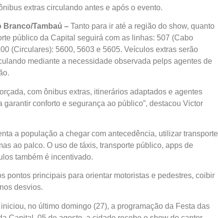
 ônibus extras circulando antes e após o evento.
o Branco/Tambaú –
Tanto para ir até a região do show, quanto
orte público da Capital seguirá com as linhas: 507 (Cabo
0 (Circulares): 5600, 5603 e 5605. Veículos extras serão
rculando mediante a necessidade observada pelps agentes de
ão.
eforçada, com ônibus extras, itinerários adaptados e agentes
garantir conforto e segurança ao público”, destacou Victor
nta a população a chegar com antecedência, utilizar transporte
imas ao palco. O uso de táxis, transporte público, apps de
ulos também é incentivado.
 pontos principais para orientar motoristas e pedestres, coibir
 nos desvios.
iniciou, no último domingo (27), a programação da Festa das
a Capital, 05 de agosto, a cidade recebe o show do cantor