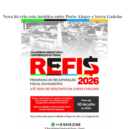
Nova lei cria rota turística entre Porto Alegre e Serra Gaúcha