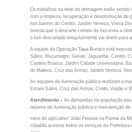
Os trabalhos na rede de drenagem estão sendo i
com a limpeza, recuperação e desobstrução de g
nos bairros do Centro, Jardim Veneza, Vieira Di
orienta que o descarte correto do lixo evita a o
o lixo descartado irregularmente vai direto par
A equipe da Operação Tapa-Buraco está executan
Sátiro, Muçumagro, Geisel, Jaguaribe, Centro, Co
Castelo Branco, Jardim Cidade Universitária, B
do Mateus, Cruz das Armas, Jardim Veneza, Novo
As equipes de iluminação pública realizam a ma
Ernani Sátiro, Cruz das Armas, Cristo, Varjão e B
Atendimento –
As demandas da população para o
reparos de iluminação pública e manutenção de v
meio do aplicativo ‘João Pessoa na Palma da Mão
cidadão acessar todos os serviços da Prefeitura