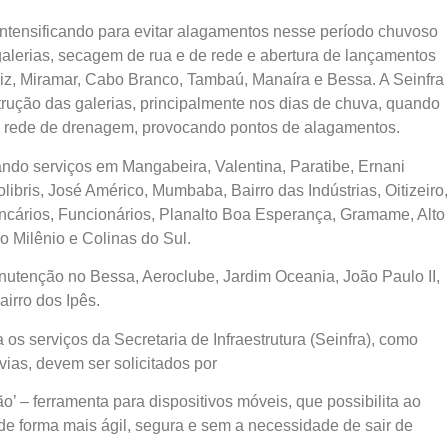
ntensificando para evitar alagamentos nesse período chuvoso
alerias, secagem de rua e de rede e abertura de lançamentos
niz, Miramar, Cabo Branco, Tambaú, Manaíra e Bessa. A Seinfra
bstrução das galerias, principalmente nos dias de chuva, quando
a a rede de drenagem, provocando pontos de alagamentos.
do serviços em Mangabeira, Valentina, Paratibe, Ernani
libris, José Américo, Mumbaba, Bairro das Indústrias, Oitizeiro,
ancários, Funcionários, Planalto Boa Esperança, Gramame, Alto
 Milênio e Colinas do Sul.
nutenção no Bessa, Aeroclube, Jardim Oceania, João Paulo II,
airro dos Ipês.
s serviços da Secretaria de Infraestrutura (Seinfra), como
ias, devem ser solicitados por
’ – ferramenta para dispositivos móveis, que possibilita ao
 de forma mais ágil, segura e sem a necessidade de sair de