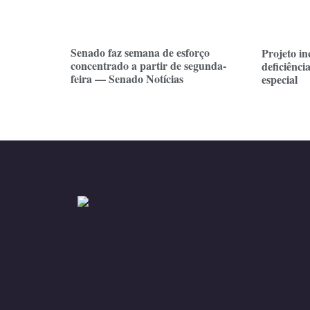
Senado faz semana de esforço
Projeto in
concentrado a partir de segunda-
deficiênci
feira — Senado Notícias
especial