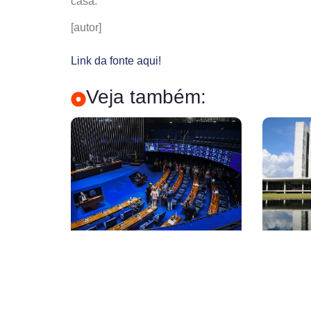
casa.
[autor]
Link da fonte aqui!
Veja também: