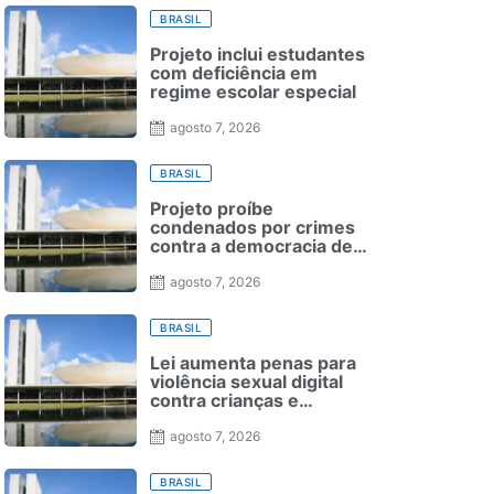
BRASIL
Projeto inclui estudantes
com deficiência em
regime escolar especial
agosto 7, 2026
BRASIL
Projeto proíbe
condenados por crimes
contra a democracia de
reduzirem pena nas
Forças Armadas
agosto 7, 2026
BRASIL
Lei aumenta penas para
violência sexual digital
contra crianças e
adolescentes e endurece
punições
agosto 7, 2026
BRASIL