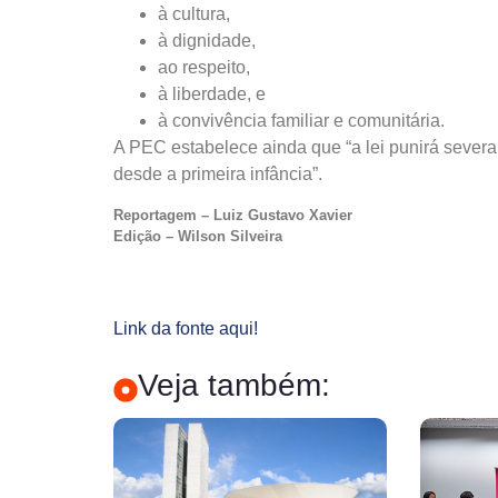
à cultura,
à dignidade,
ao respeito,
à liberdade, e
à convivência familiar e comunitária.
A PEC estabelece ainda que “a lei punirá severa
desde a primeira infância”.
Reportagem – Luiz Gustavo Xavier
Edição – Wilson Silveira
Link da fonte aqui!
Veja também: