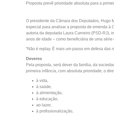
Proposta prevê prioridade absoluta para a primei
O presidente da Câmara dos Deputados, Hugo M
especial
para analisar a proposta de emenda à Co
autoria da deputada Laura Carneiro (PSD-RJ), inc
anos de idade – como beneficiária de uma série de
“Não é replay. É mais um passo em defesa das no
Deveres
Pela proposta, será dever da família, da socieda
primeira infância, com absoluta prioridade, o direi
à vida,
à saúde,
à alimentação,
à educação,
ao lazer,
à profissionalização,