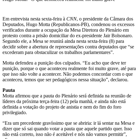
Em entrevista nesta sexta-feira à
CNN
, o presidente da Câmara dos
Deputados, Hugo Motta (Republicanos-PB), condenou os excessos
verificados durante a ocupação da
Mesa Diretora
do Plenário em
protesto contra a prisão domiciliar do ex-presidente Jair Bolsonaro.
Segundo ele, a Mesa se reunirá ainda nesta sexta-feira (8) para
decidir sobre a abertura de representações contra deputados que “se
excederam para obstaculizar os trabalhos parlamentares”.
Motta defendeu a punição dos culpados. “Eu acho que deve ter
punição, porque o que aconteceu realmente foi muito grave, até para
que isso não volte a acontecer. Não podemos concordar com o que
aconteceu, temos que ser pedagógicos nessa situação”, declarou.
Pauta
Motta afirmou que a pauta do Plenário será definida na reunião de
líderes da próxima terça-feira (12) pela manhã, e ainda não está
definida a votação do projeto de anistia e nem do fim do foro
privilegiado.
“Era um precedente gravíssimo que se abriria: ir lá sentar na Mesa e
dizer que só sai quando votar a pauta que aquele partido quer. Isso
não está correto, isso não é aceitável e nós não vamos permitir”,