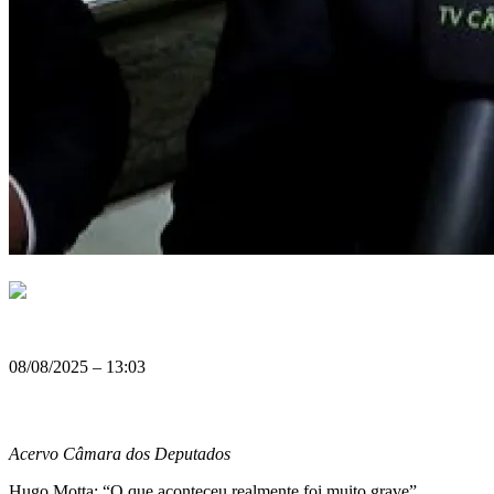
08/08/2025 – 13:03
Acervo Câmara dos Deputados
Hugo Motta: “O que aconteceu realmente foi muito grave”