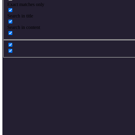
Exact matches only
Search in title
Search in content