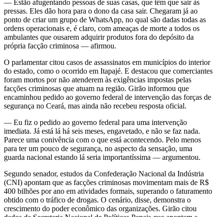
— Estão afugentando pessoas de suas casas, que têm que sair às
pressas. Eles dão hora para o dono da casa sair. Chegaram já ao
ponto de criar um grupo de WhatsApp, no qual são dadas todas as
ordens operacionais e, é claro, com ameaças de morte a todos os
ambulantes que ousarem adquirir produtos fora do depósito da
própria facção criminosa — afirmou.
O parlamentar citou casos de assassinatos em municípios do interior
do estado, como o ocorrido em Itapajé. E destacou que comerciantes
foram mortos por não atenderem às exigências impostas pelas
facções criminosas que atuam na região. Girão informou que
encaminhou pedido ao governo federal de intervenção das forças de
segurança no Ceará, mas ainda não recebeu resposta oficial.
— Eu fiz o pedido ao governo federal para uma intervenção
imediata. Já está lá há seis meses, engavetado, e não se faz nada.
Parece uma conivência com o que está acontecendo. Pelo menos
para ter um pouco de segurança, no aspecto da sensação, uma
guarda nacional estando lá seria importantíssima — argumentou.
Segundo senador, estudos da Confederação Nacional da Indústria
(CNI) apontam que as facções criminosas movimentam mais de R$
400 bilhões por ano em atividades formais, superando o faturamento
obtido com o tráfico de drogas. O cenário, disse, demonstra o
crescimento do poder econômico das organizações.
Girão citou