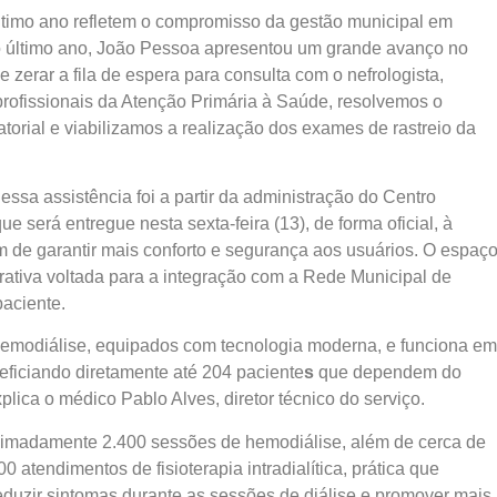
último ano refletem o compromisso da gestão municipal em
“No último ano, João Pessoa apresentou um grande avanço no
zerar a fila de espera para consulta com o nefrologista,
rofissionais da Atenção Primária à Saúde, resolvemos o
torial e viabilizamos a realização dos exames de rastreio da
sa assistência foi a partir da administração do Centro
 será entregue nesta sexta-feira (13), de forma oficial, à
im de garantir mais conforto e segurança aos usuários. O espaç
ativa voltada para a integração com a Rede Municipal de
paciente.
hemodiálise, equipados com tecnologia moderna, e funciona em
eficiando diretamente até 204 paciente
s
que dependem do
plica o médico Pablo Alves, diretor técnico do serviço.
oximadamente 2.400 sessões de hemodiálise, além de cerca de
0 atendimentos de fisioterapia intradialítica, prática que
 reduzir sintomas durante as sessões de diálise e promover mais