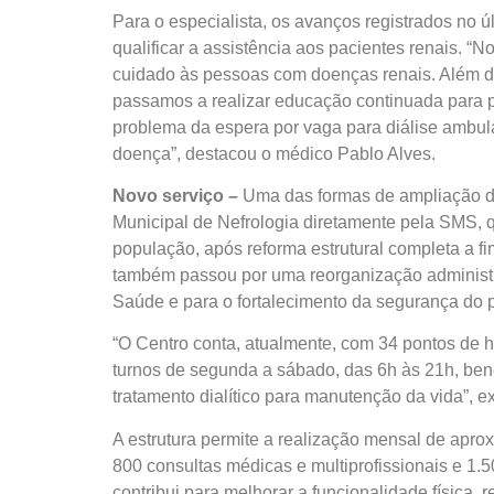
Para o especialista, os avanços registrados no 
qualificar a assistência aos pacientes renais. 
cuidado às pessoas com doenças renais. Além de 
passamos a realizar educação continuada para p
problema da espera por vaga para diálise ambula
doença”, destacou o médico Pablo Alves.
Novo serviço –
Uma das formas de ampliação des
Municipal de Nefrologia diretamente pela SMS, que
população, após reforma estrutural completa a f
também passou por uma reorganização administr
Saúde e para o fortalecimento da segurança do 
“O Centro conta, atualmente, com 34 pontos de 
turnos de segunda a sábado, das 6h às 21h, ben
tratamento dialítico para manutenção da vida”, ex
A estrutura permite a realização mensal de apr
800 consultas médicas e multiprofissionais e 1.50
contribui para melhorar a funcionalidade física,