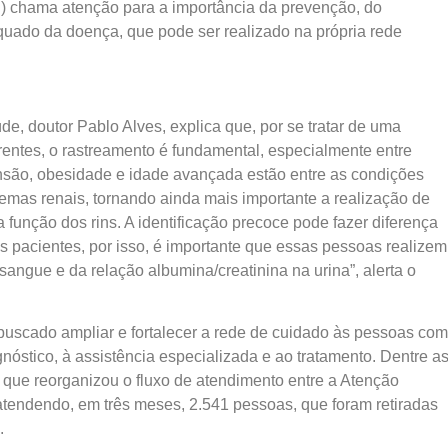
S) chama atenção para a importância da prevenção, do
ado da doença, que pode ser realizado na própria rede
e, doutor Pablo Alves, explica que, por se tratar de uma
entes, o rastreamento é fundamental, especialmente entre
ensão, obesidade e idade avançada estão entre as condições
mas renais, tornando ainda mais importante a realização de
função dos rins. A identificação precoce pode fazer diferença
s pacientes, por isso, é importante que essas pessoas realizem
angue e da relação albumina/creatinina na urina”, alerta o
buscado ampliar e fortalecer a rede de cuidado às pessoas com
nóstico, à assistência especializada e ao tratamento. Dentre a
, que reorganizou o fluxo de atendimento entre a Atenção
atendendo, em três meses, 2.541 pessoas, que foram retiradas
.