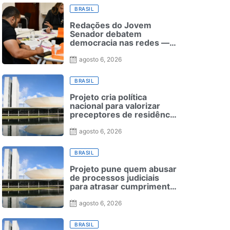
BRASIL
Redações do Jovem
Senador debatem
democracia nas redes —
Senado Notícias
agosto 6, 2026
BRASIL
Projeto cria política
nacional para valorizar
preceptores de residência
médica
agosto 6, 2026
BRASIL
Projeto pune quem abusar
de processos judiciais
s
para atrasar cumprimento
de leis
agosto 6, 2026
BRASIL