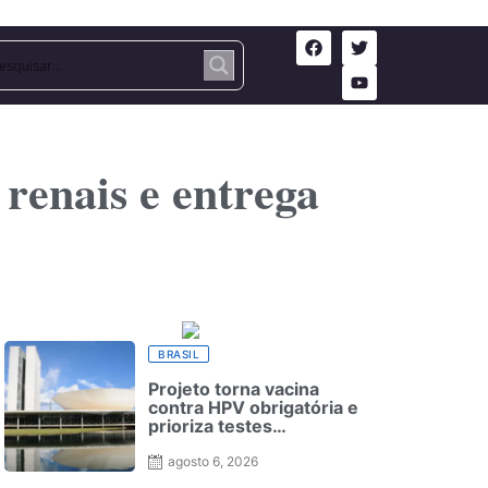
 renais e entrega
BRASIL
Projeto torna vacina
contra HPV obrigatória e
prioriza testes
moleculares para câncer
de colo do útero
agosto 6, 2026