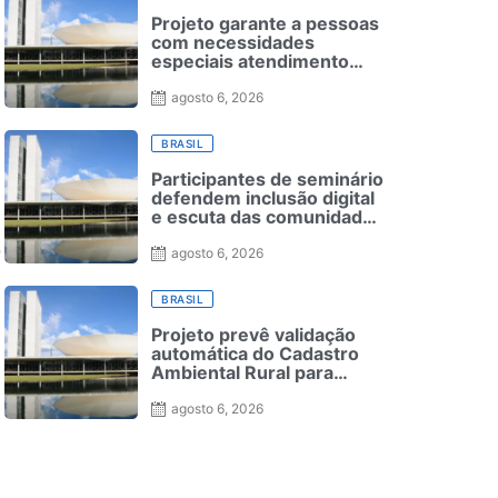
Projeto garante a pessoas
com necessidades
especiais atendimento
especializado em seleção
para ensino superior
agosto 6, 2026
BRASIL
Participantes de seminário
defendem inclusão digital
e escuta das comunidades
para reurbanização de
o
favelas
agosto 6, 2026
BRASIL
Projeto prevê validação
automática do Cadastro
Ambiental Rural para
pequenas propriedades
agosto 6, 2026