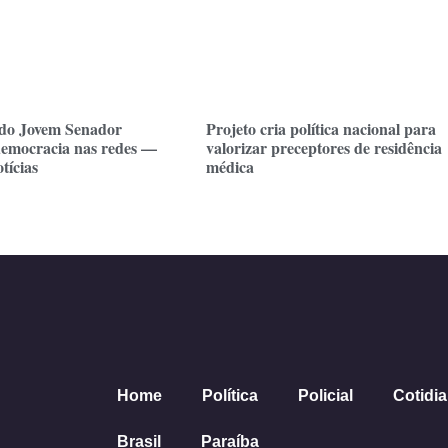
do Jovem Senador
Projeto cria política nacional para
emocracia nas redes —
valorizar preceptores de residência
tícias
médica
Home
Política
Policial
Cotidi
Brasil
Paraíba