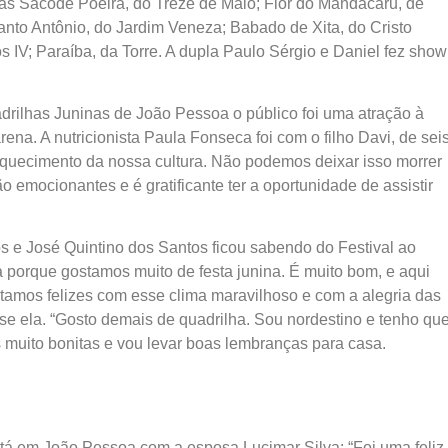
as Sacode Poeira, do Treze de Maio; Flor do Mandacaru, de
nto Antônio, do Jardim Veneza; Babado de Xita, do Cristo
s IV; Paraíba, da Torre. A dupla Paulo Sérgio e Daniel fez show
drilhas Juninas de João Pessoa o público foi uma atração à
ena. A nutricionista Paula Fonseca foi com o filho Davi, de sei
aquecimento da nossa cultura. Não podemos deixar isso morrer
 emocionantes e é gratificante ter a oportunidade de assistir
s e José Quintino dos Santos ficou sabendo do Festival ao
 porque gostamos muito de festa junina. É muito bom, e aqui
tamos felizes com esse clima maravilhoso e com a alegria das
sse ela. “Gosto demais de quadrilha. Sou nordestino e tenho qu
 muito bonitas e vou levar boas lembranças para casa.
stá em João Pessoa com a esposa Lucimar Silva: “Foi uma feliz