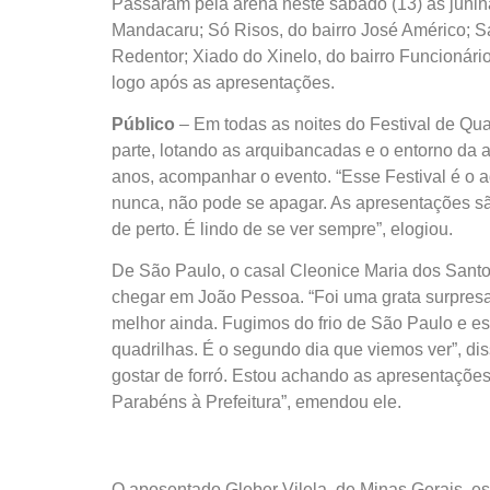
Passaram pela arena neste sábado (13) as junin
Mandacaru; Só Risos, do bairro José Américo; Sa
Redentor; Xiado do Xinelo, do bairro Funcionário
logo após as apresentações.
Público
– Em todas as noites do Festival de Qua
parte, lotando as arquibancadas e o entorno da ar
anos, acompanhar o evento. “Esse Festival é o 
nunca, não pode se apagar. As apresentações são
de perto. É lindo de se ver sempre”, elogiou.
De São Paulo, o casal Cleonice Maria dos Santo
chegar em João Pessoa. “Foi uma grata surpresa
melhor ainda. Fugimos do frio de São Paulo e es
quadrilhas. É o segundo dia que viemos ver”, di
gostar de forró. Estou achando as apresentações
Parabéns à Prefeitura”, emendou ele.
O aposentado Gleber Vilela, de Minas Gerais, e