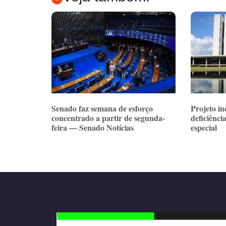
Senado faz semana de esforço
Projeto in
concentrado a partir de segunda-
deficiênci
feira — Senado Notícias
especial