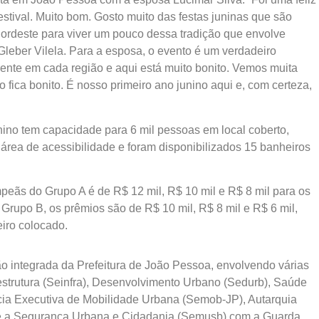
estival. Muito bom. Gosto muito das festas juninas que são
Nordeste para viver um pouco dessa tradição que envolve
 Gleber Vilela. Para a esposa, o evento é um verdadeiro
erente em cada região e aqui está muito bonito. Vemos muita
do fica bonito. É nosso primeiro ano junino aqui e, com certeza,
nino tem capacidade para 6 mil pessoas em local coberto,
área de acessibilidade e foram disponibilizados 15 banheiros
peãs do Grupo A é de R$ 12 mil, R$ 10 mil e R$ 8 mil para os
 Grupo B, os prêmios são de R$ 10 mil, R$ 8 mil e R$ 6 mil,
eiro colocado.
o integrada da Prefeitura de João Pessoa, envolvendo várias
strutura (Seinfra), Desenvolvimento Urbano (Sedurb), Saúde
ia Executiva de Mobilidade Urbana (Semob-JP), Autarquia
 e a Segurança Urbana e Cidadania (Semusb) com a Guarda