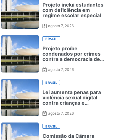
Projeto inclui estudantes
com deficiência em
regime escolar especial
agosto 7, 2026
BRASIL
s
Projeto proíbe
condenados por crimes
contra a democracia de
reduzirem pena nas
Forças Armadas
agosto 7, 2026
BRASIL
Lei aumenta penas para
violência sexual digital
e
contra crianças e
adolescentes e endurece
punições
agosto 7, 2026
BRASIL
Comissão da Câmara