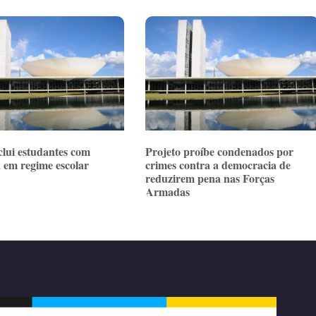
clui estudantes com
Projeto proíbe condenados por
a em regime escolar
crimes contra a democracia de
reduzirem pena nas Forças
Armadas