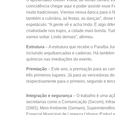
coincidência chegar aqui e poder assistir esse F
muito tradicionais. Viemos nessa época para o 
também a culinária, as festas, as danças”, disse
espetáculo: “A gente vê e acha lindo. É algo dif
criatividade nos trajes, a cidade mais bonita. Tu
vamos voltar. Lindo demais”, afirmou.
Estrutura
– A estrutura que recebe o Paraíba Ju
incluindo arquibancadas e cadeiras. Há também 
químicos nas imediações do evento.
Premiação
– Este ano, a premiação para as cam
três primeiros lugares. Já para as vencedoras do
respectivamente para o primeiro, segundo e terc
Integração e segurança
– O trabalho é uma açã
secretarias como a Comunicação (Secom), Infrae
(SMS), Meio Ambiente (Semam), Superintendênc
Especial Municipal de Limpeza Urbana (Emlur)